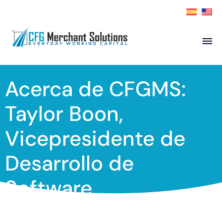
Sobre nosotros
Acerca de CFGMS:
Productos
Socios ISO
Aplicar ahora
Taylor Boon,
Socio
Recursos
Vicepresidente de
Contact
Desarrollo de
Software