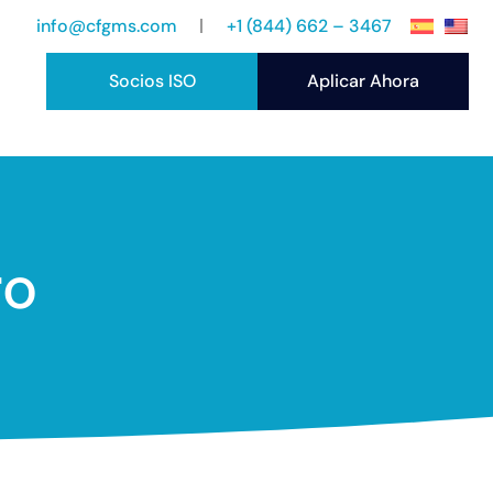
info@cfgms.com
+1 (844) 662 – 3467
Socios ISO
Aplicar Ahora
ro