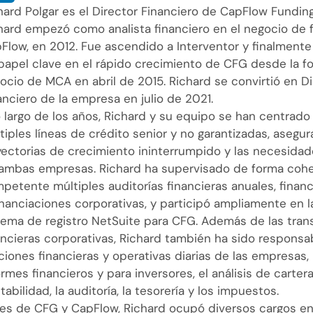
hard Polgar es el Director Financiero de CapFlow Fundi
hard empezó como analista financiero en el negocio de f
Flow, en 2012. Fue ascendido a Interventor y finalmen
papel clave en el rápido crecimiento de CFG desde la f
ocio de MCA en abril de 2015. Richard se convirtió en Di
anciero de la empresa en julio de 2021.
o largo de los años, Richard y su equipo se han centrado
tiples líneas de crédito senior y no garantizadas, asegur
yectorias de crecimiento ininterrumpido y las necesidad
ambas empresas. Richard ha supervisado de forma cohe
petente múltiples auditorías financieras anuales, finan
inanciaciones corporativas, y participó ampliamente en l
tema de registro NetSuite para CFG. Además de las tra
ancieras corporativas, Richard también ha sido responsa
ciones financieras y operativas diarias de las empresas, 
ormes financieros y para inversores, el análisis de cartera
tabilidad, la auditoría, la tesorería y los impuestos.
es de CFG y CapFlow, Richard ocupó diversos cargos en 