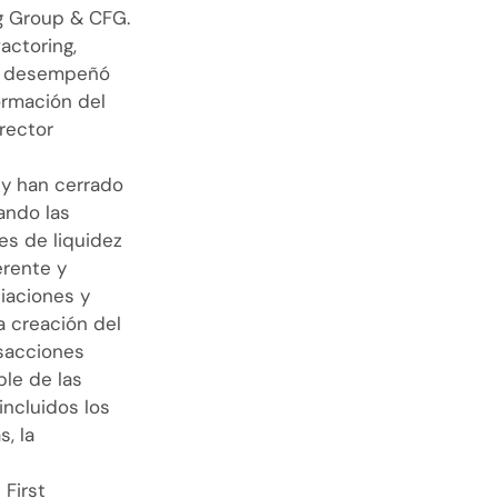
ng Group & CFG.
actoring,
te desempeñó
ormación del
rector
 y han cerrado
ando las
es de liquidez
rente y
ciaciones y
a creación del
nsacciones
ble de las
incluidos los
s, la
First