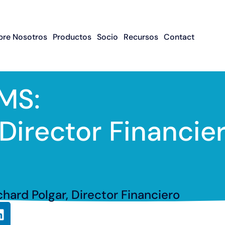
bre Nosotros
Productos
Socio
Recursos
Contact
MS:
 Director Financie
chard Polgar, Director Financiero