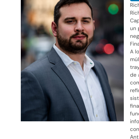
Ric
Ric
Cap
un 
neg
Fin
A l
múl
tra
de 
com
ref
sis
fin
fun
inf
con
Ant