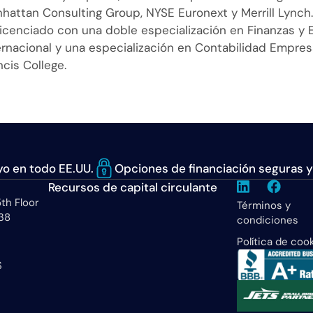
hattan Consulting Group, NYSE Euronext y Merrill Lynch. E
licenciado con una doble especialización en Finanzas y
ernacional y una especialización en Contabilidad Empresar
ncis College.
o en todo EE.UU.
Opciones de financiación seguras y
Recursos de capital circulante
th Floor
Términos y
38
condiciones
Política de coo
S