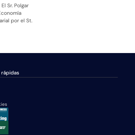
l Sr. Polgar
 Economía
ial por el St.
 rápidas
kies