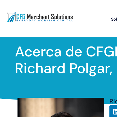
So
Acerca de CFG
Richard Polgar,
Ri