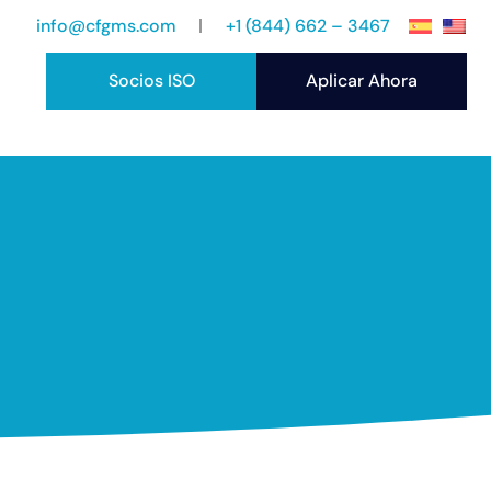
info@cfgms.com
+1 (844) 662 – 3467
Socios ISO
Aplicar Ahora