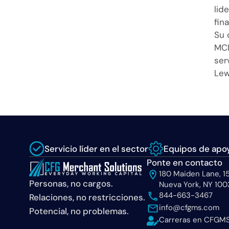
lid
fin
Su 
MCI
ser
Lew
Servicio líder en el sector
Equipos de apoy
Ponte en contacto
180 Maiden Lane, 15
Personas, no cargos.
Nueva York, NY 100
844-663-3467
Relaciones, no restricciones.
info@cfgms.com
Potencial, no problemas.
Carreras en CFGM