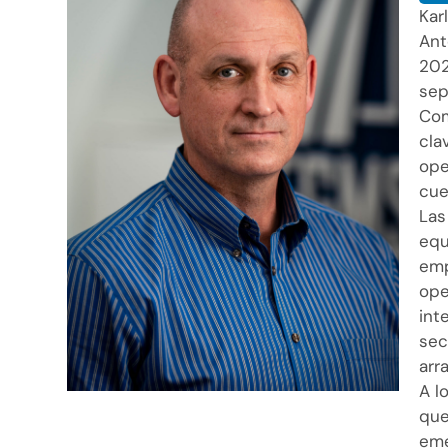
Kar
Ant
202
sep
Com
cla
ope
cue
Las
equ
emp
ope
int
sec
arr
A l
que
eme