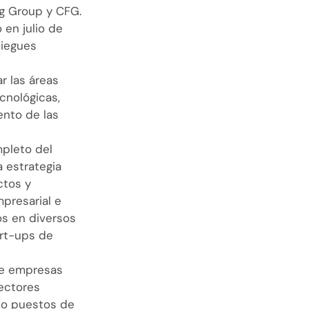
ng Group y CFG.
en julio de
liegues
r las áreas
cnológicas,
ento de las
pleto del
a estrategia
ctos y
mpresarial e
os en diversos
art-ups de
 de empresas
ectores
do puestos de