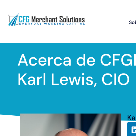
So
Acerca de CFG
Karl Lewis, CIO
Ka