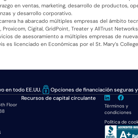
erazgo en ventas, marketing, desarrollo de productos, op
anzas y desarrollo corporativo.
carrera ha abarcado múltiples empresas del ámbito tec
, Proxicom, Cigital, GridPoint, Treater y AllTrust Networ
vicios de asesoramiento a múltiples empresas de nueva c
is es licenciado en Económicas por el St. Mary’s Colleg
o en todo EE.UU.
Opciones de financiación seguras y
Recursos de capital circulante
th Floor
Términos y
38
condiciones
Política de coo
S