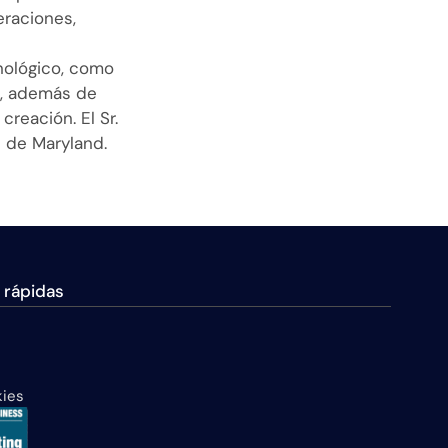
eraciones,
nológico, como
ks, además de
reación. El Sr.
e de Maryland.
 rápidas
kies