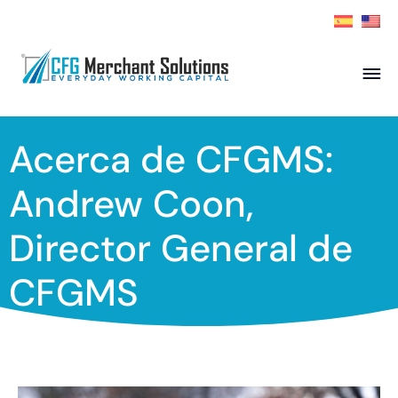
Sobre nosotros
Acerca de CFGMS:
Productos
Socios ISO
Aplicar ahora
Andrew Coon,
Socio
Recursos
Director General de
Contact
CFGMS