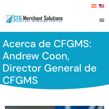
Sobre nosotros
Acerca de CFGMS:
Productos
Socios ISO
Aplicar ahora
Andrew Coon,
Socio
Recursos
Director General de
Contact
CFGMS